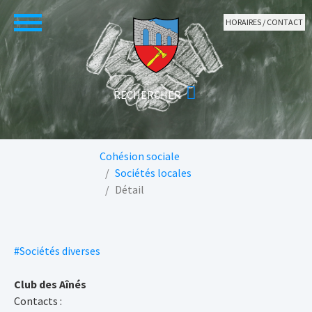
Aller au contenu principal
HORAIRES / CONTACT
Vous êtes ici:
Cohésion sociale
Sociétés locales
Détail
#Sociétés diverses
Club des Aînés
Contacts :