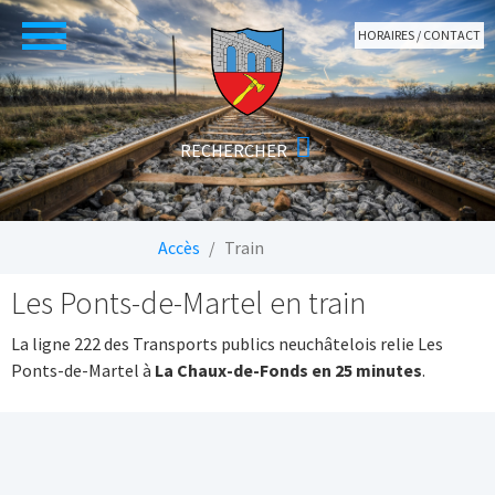
Aller au contenu principal
HORAIRES / CONTACT
Vous êtes ici:
Accès
Train
Les Ponts-de-Martel en train
La ligne 222 des Transports publics neuchâtelois relie Les
Ponts-de-Martel à
La Chaux-de-Fonds en 25 minutes
.