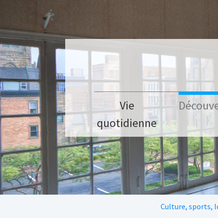
Aller au contenu principal
Vie
Découve
quotidienne
Vous êtes ici:
Culture, sports, l