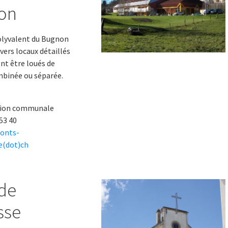
on
olyvalent du Bugnon
ers locaux détaillés
ent être loués de
binée ou séparée.
tion communale
 53 40
onts-
e(dot)ch
 de
sse