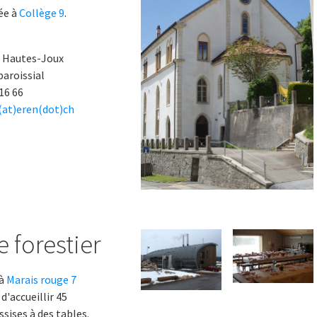
uée à
Collège 9
.
s Hautes-Joux
paroissial
 16 66
at)eren(dot)ch
e forestier
 à
Marais rouge 7
'accueillir 45
sises à des tables.