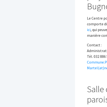
Bugn
Le Centre p
comporte div
ici
, qui peuv
manière com
Contact :
Administra
Tél. 032 886
Commune.P
Martel(at)n
Salle
paroi