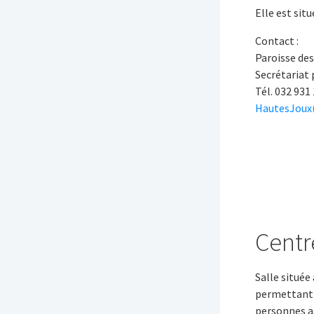
Elle est sit
Contact :
Paroisse de
Secrétariat 
Tél. 032 931
HautesJoux(
Centr
Salle située
permettant d
personnes as