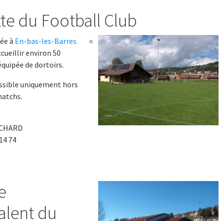
te du Football Club
uée à
En-bas-les-Barres
ueillir environ 50
quipée de dortoirs.
ssible uniquement hors
matchs.
ICHARD
 14 74
e
alent du