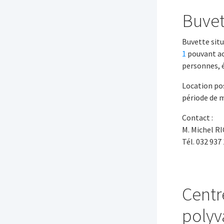
Buvet
Buvette sit
1
pouvant acc
personnes, é
Location po
période de 
Contact :
M. Michel R
Tél. 032 937
Centr
polyv