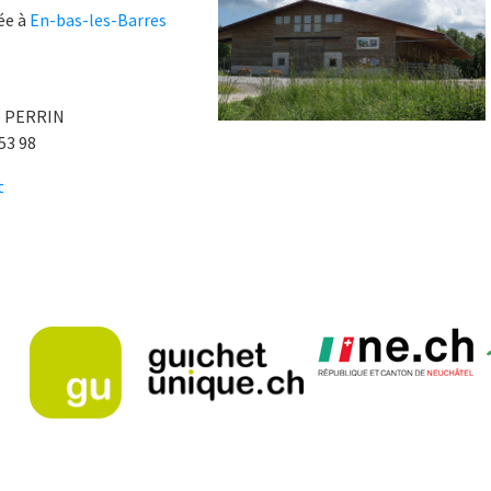
uée à
En-bas-les-Barres
e PERRIN
 53 98
t