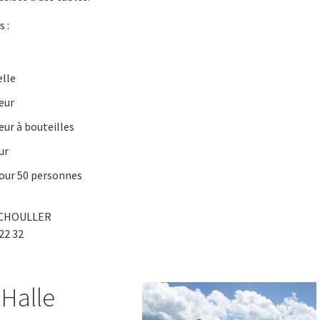
 :
elle
eur
eur à bouteilles
ur
pour 50 personnes
 SCHOULLER
 22 32
Halle