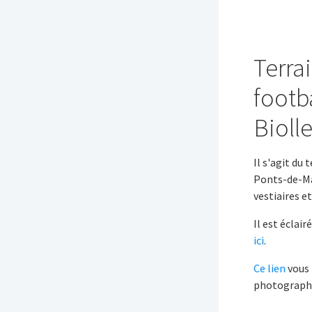
Terra
footb
Bioll
Il s'agit du 
Ponts-de-Ma
vestiaires e
Il est éclai
ici
.
Ce lien
vous 
photographi