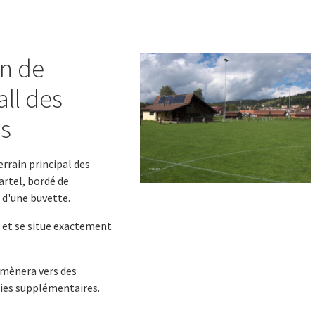
in de
all des
es
terrain principal des
rtel, bordé de
t d'une buvette.
ré et se situe exactement
mènera vers des
es supplémentaires.