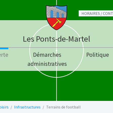
HORAIRES / CON
Les Ponts-de-Martel
rte
Démarches
Politique
administratives
oisirs
Infrastructures
Terrains de football