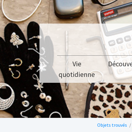
Aller au contenu principal
Vie
Découve
quotidienne
Vous êtes ici:
Objets trouvés